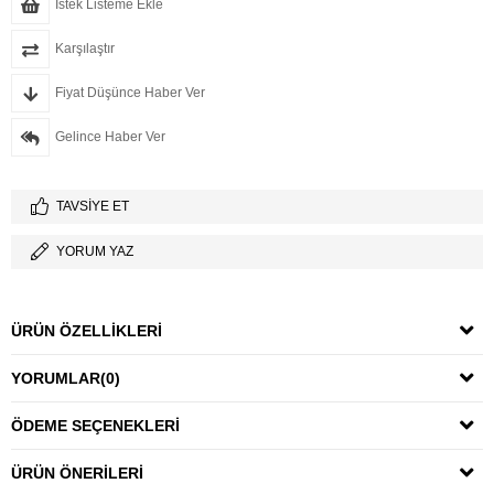
İstek Listeme Ekle
Karşılaştır
Fiyat Düşünce Haber Ver
Gelince Haber Ver
TAVSIYE ET
YORUM YAZ
ÜRÜN ÖZELLIKLERI
YORUMLAR
(0)
ÖDEME SEÇENEKLERI
ÜRÜN ÖNERILERI