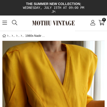
THE SUMMER NEW COLLECTION;
WEDNESDAY, JULY 15TH AT 09:00 PM
౨ৎ
0
1980s Nadir HARDOP %100 Viskose Made İn W.Germany Vintage Ceket